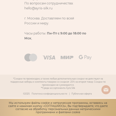
По вопросам сотрудничества:
hello@ayris-silk.ru
г. Москва. Доставляем по всей
России и миру.
Часы работы:
Пн-Пт с 9:00 до 18:00 по
Мск
,
*Скидки по промокодам, а также любые дополнительные скидки не действуют на
подарочные наборы и комплекты товаров со скидкой -25% на второй товар. Скидки по
промокодам не суммируются.
**Среди ассортимента Ayris Silk
©2025
Политика конфиденциальности
|
Публичная оферта
Мы используем файлы cookie и метрические программы, оставаясь на
сайте и нажимая кнопку «СОГЛАШАЮСЬ», Вы подтверждаете, что даете
согласие
на обработку персональных данных метрическими
программами и файлами cookie