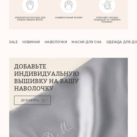
КОМФОРТНАЯ
ПОСАДКА ДЛЯ
УНИВЕРСАЛЬНЫЙ
РАЗМЕР
СОХРАНЯЕТ
УКЛАДКУ,
ЛЮБОГО
ОБЪЁМА ВОЛОС
ЗАЩИЩАЕТ
ОТ ТРЕНИЯ
И
ПОЛИРУЕТ
SALE
НОВИНКИ
НАВОЛОЧКИ
МАСКИ ДЛЯ СНА
ОДЕЖДА ДЛЯ Д
ДОБАВЬТЕ
ИНДИВИДУАЛЬНУЮ
ВЫШИВКУ НА ВАШУ
НАВОЛОЧКУ
ДОБАВИТЬ