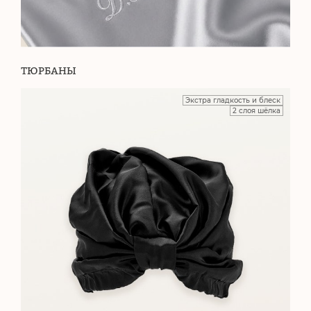
ТЮРБАНЫ
Экстра гладкость и блеск
2 слоя шёлка