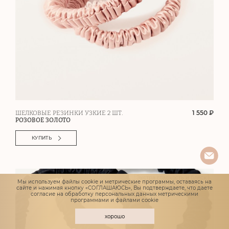
1 550 ₽
ШЕЛКОВЫЕ РЕЗИНКИ УЗКИЕ 2 ШТ.
РОЗОВОЕ ЗОЛОТО
КУПИТЬ
Экстра гладкость и блеск
Мы используем файлы cookie и метрические программы, оставаясь на
Не теряют форму
сайте и нажимая кнопку «СОГЛАШАЮСЬ», Вы подтверждаете, что даете
согласие
на обработку персональных данных метрическими
программами и файлами cookie
хорошо