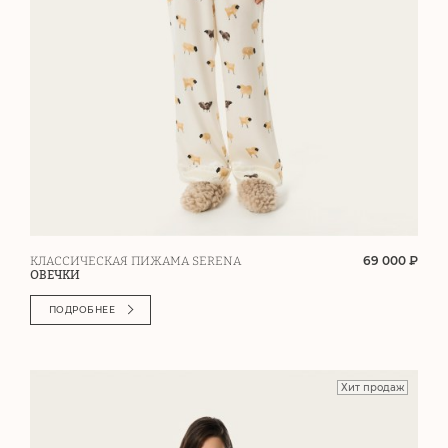
69 000 ₽
КЛАССИЧЕСКАЯ ПИЖАМА SERENA
ОВЕЧКИ
ПОДРОБНЕЕ
Хит продаж