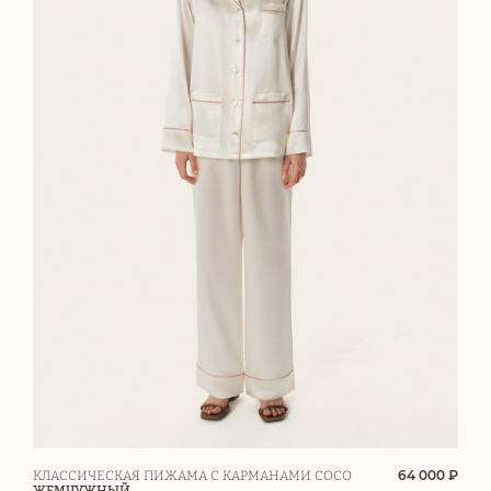
64 000 ₽
КЛАССИЧЕСКАЯ ПИЖАМА С КАРМАНАМИ COCO