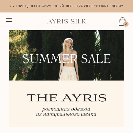
ЛУЧШИЕ ЦЕНЫ НА ФИРМЕННЫЙ ШЕЛК В РАЗДЕЛЕ "ТОВАР НЕДЕЛИ"*
0