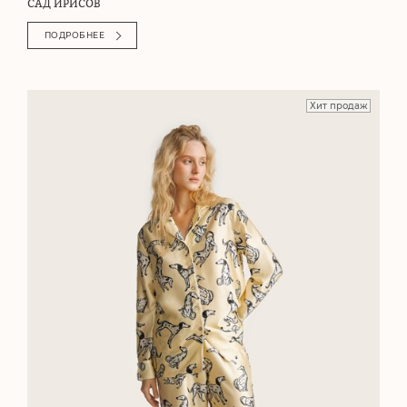
САД ИРИСОВ
ПОДРОБНЕЕ
Хит продаж