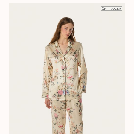
Хит продаж