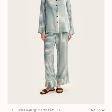
69 000 ₽
КЛАССИЧЕСКАЯ ПИЖАМА CAMILLE