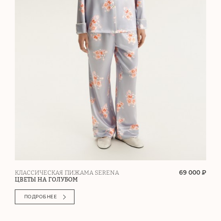
69 000 ₽
КЛАССИЧЕСКАЯ ПИЖАМА SERENA
ЦВЕТЫ НА ГОЛУБОМ
ПОДРОБНЕЕ