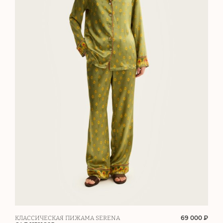
69 000 ₽
КЛАССИЧЕСКАЯ ПИЖАМА SERENA