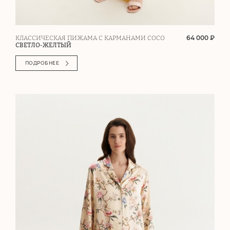
64 000 ₽
КЛАССИЧЕСКАЯ ПИЖАМА С КАРМАНАМИ COCO
СВЕТЛО-ЖЕЛТЫЙ
ПОДРОБНЕЕ