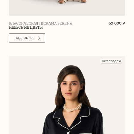
69 000 ₽
КЛАССИЧЕСКАЯ ПИЖАМА SERENA
НЕБЕСНЫЕ ЦВЕТЫ
ПОДРОБНЕЕ
Хит продаж