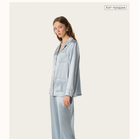
Хит продаж