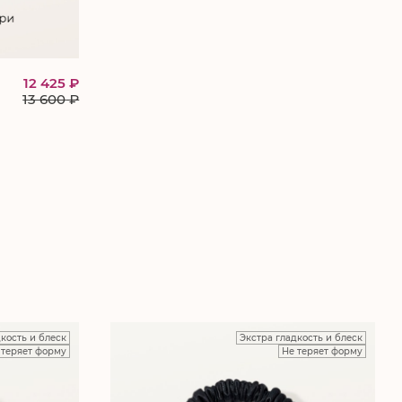
12 425 ₽
13 600
₽
дкость и блеск
Экстра гладкость и блеск
 теряет форму
Не теряет форму