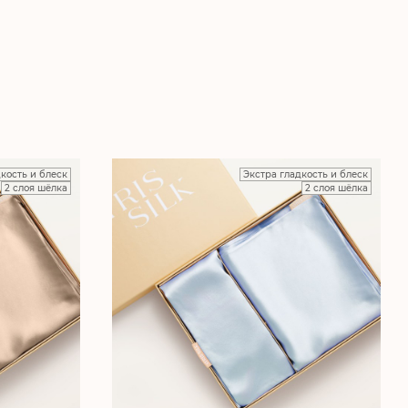
дкость и блеск
Экстра гладкость и блеск
2 слоя шёлка
2 слоя шёлка