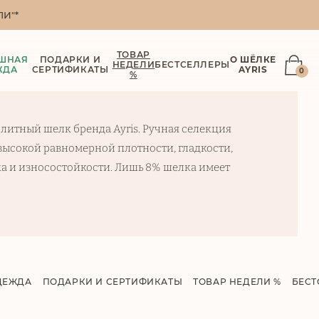
И"*
ТОВАР
ШНАЯ
ПОДАРКИ И
О ШЁЛКЕ
НЕДЕЛИ
БЕСТСЕЛЛЕРЫ
ЖДА
СЕРТИФИКАТЫ
AYRIS
0
%
литный шелк бренда Ayris. Ручная селекция
 высокой равномерной плотности, гладкости,
а и износостойкости. Лишь 8% шелка имеет
ДЕЖДА
ПОДАРКИ И СЕРТИФИКАТЫ
ТОВАР НЕДЕЛИ %
БЕСТ