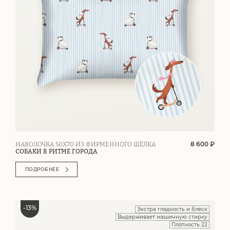
8 600 ₽
НАВОЛОЧКА 50Х70 ИЗ ФИРМЕННОГО ШЁЛКА
СОБАКИ В РИТМЕ ГОРОДА
ПОДРОБНЕЕ
-
13
%
Экстра гладкость и блеск
Выдерживает машинную стирку
Плотность 22