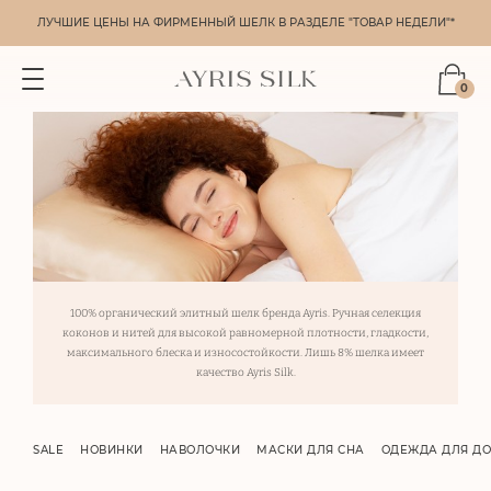
ЛУЧШИЕ ЦЕНЫ НА ФИРМЕННЫЙ ШЕЛК В РАЗДЕЛЕ "ТОВАР НЕДЕЛИ"*
0
100% органический элитный шелк бренда Ayris. Ручная селекция
коконов и нитей для высокой равномерной плотности, гладкости,
максимального блеска и износостойкости. Лишь 8% шелка имеет
качество Ayris Silk.
SALE
НОВИНКИ
НАВОЛОЧКИ
МАСКИ ДЛЯ СНА
ОДЕЖДА ДЛЯ Д