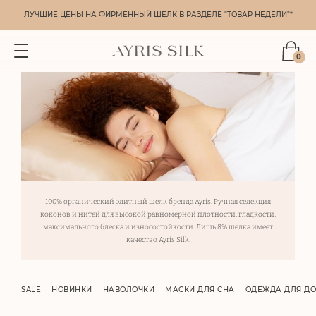
ЛУЧШИЕ ЦЕНЫ НА ФИРМЕННЫЙ ШЕЛК В РАЗДЕЛЕ "ТОВАР НЕДЕЛИ"*
0
100% органический элитный шелк бренда Ayris. Ручная селекция
коконов и нитей для высокой равномерной плотности, гладкости,
максимального блеска и износостойкости. Лишь 8% шелка имеет
качество Ayris Silk.
SALE
НОВИНКИ
НАВОЛОЧКИ
МАСКИ ДЛЯ СНА
ОДЕЖДА ДЛЯ Д