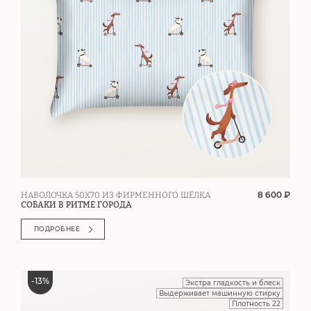
8 600 ₽
НАВОЛОЧКА 50Х70 ИЗ ФИРМЕННОГО ШЁЛКА
СОБАКИ В РИТМЕ ГОРОДА
ПОДРОБНЕЕ
-
13
%
Экстра гладкость и блеск
Выдерживает машинную стирку
Плотность 22