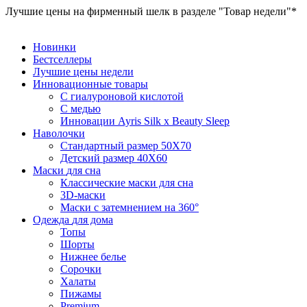
Лучшие цены на фирменный шелк в разделе "Товар недели"*
Новинки
Бестселлеры
Лучшие цены
недели
Инновационные
товары
С гиалуроновой кислотой
С медью
Инновации Ayris Silk x Beauty Sleep
Наволочки
Стандартный размер 50Х70
Детский размер 40Х60
Маски
для сна
Классические маски для сна
3D-маски
Маски с затемнением на 360°
Одежда
для дома
Топы
Шорты
Нижнее белье
Сорочки
Халаты
Пижамы
Premium