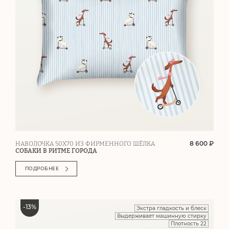
8 600 ₽
НАВОЛОЧКА 50Х70 ИЗ ФИРМЕННОГО ШЁЛКА
СОБАКИ В РИТМЕ ГОРОДА
ПОДРОБНЕЕ
-
13
%
Экстра гладкость и блеск
Выдерживает машинную стирку
Плотность 22