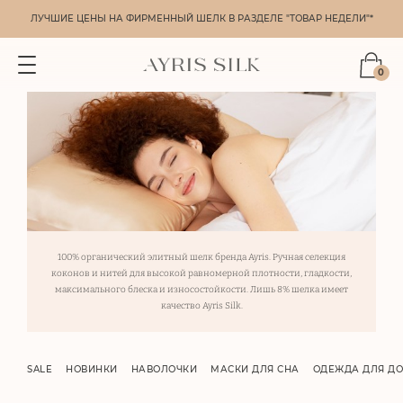
ЛУЧШИЕ ЦЕНЫ НА ФИРМЕННЫЙ ШЕЛК В РАЗДЕЛЕ "ТОВАР НЕДЕЛИ"*
0
100% органический элитный шелк бренда Ayris. Ручная селекция
коконов и нитей для высокой равномерной плотности, гладкости,
максимального блеска и износостойкости. Лишь 8% шелка имеет
качество Ayris Silk.
SALE
НОВИНКИ
НАВОЛОЧКИ
МАСКИ ДЛЯ СНА
ОДЕЖДА ДЛЯ Д