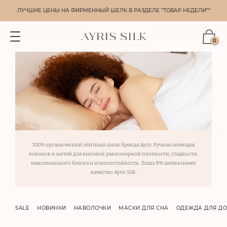
ЛУЧШИЕ ЦЕНЫ НА ФИРМЕННЫЙ ШЕЛК В РАЗДЕЛЕ "ТОВАР НЕДЕЛИ"*
0
100% органический элитный шелк бренда Ayris. Ручная селекция
коконов и нитей для высокой равномерной плотности, гладкости,
максимального блеска и износостойкости. Лишь 8% шелка имеет
качество Ayris Silk.
SALE
НОВИНКИ
НАВОЛОЧКИ
МАСКИ ДЛЯ СНА
ОДЕЖДА ДЛЯ Д