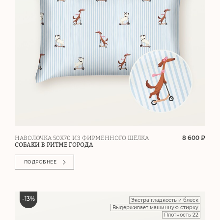
8 600 ₽
НАВОЛОЧКА 50Х70 ИЗ ФИРМЕННОГО ШЁЛКА
СОБАКИ В РИТМЕ ГОРОДА
ПОДРОБНЕЕ
-
13
%
Экстра гладкость и блеск
Выдерживает машинную стирку
Плотность 22