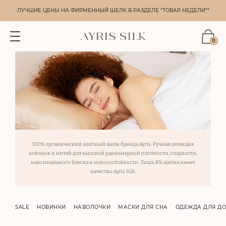
ЛУЧШИЕ ЦЕНЫ НА ФИРМЕННЫЙ ШЕЛК В РАЗДЕЛЕ "ТОВАР НЕДЕЛИ"*
0
100% органический элитный шелк бренда Ayris. Ручная селекция
коконов и нитей для высокой равномерной плотности, гладкости,
максимального блеска и износостойкости. Лишь 8% шелка имеет
качество Ayris Silk.
SALE
НОВИНКИ
НАВОЛОЧКИ
МАСКИ ДЛЯ СНА
ОДЕЖДА ДЛЯ Д