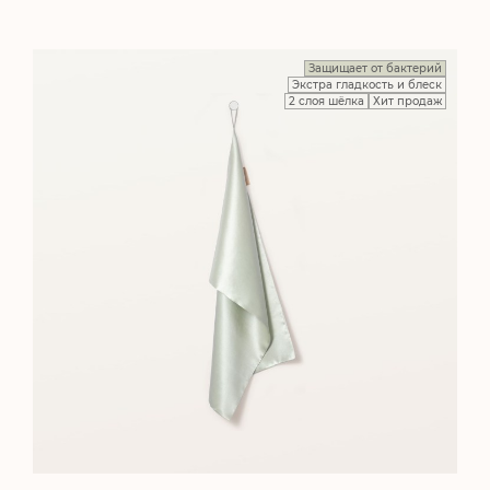
Защищает от бактерий
Экстра гладкость и блеск
2 слоя шёлка
Хит продаж