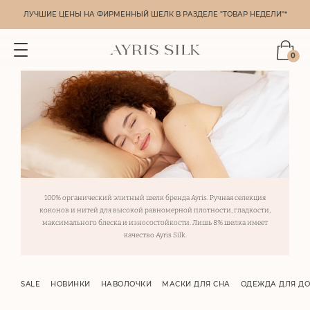
ЛУЧШИЕ ЦЕНЫ НА ФИРМЕННЫЙ ШЕЛК В РАЗДЕЛЕ "ТОВАР НЕДЕЛИ"*
0
100% органический элитный шелк бренда Ayris. Ручная селекция
коконов и нитей для высокой равномерной плотности, гладкости,
максимального блеска и износостойкости. Лишь 8% шелка имеет
качество Ayris Silk.
SALE
НОВИНКИ
НАВОЛОЧКИ
МАСКИ ДЛЯ СНА
ОДЕЖДА ДЛЯ Д