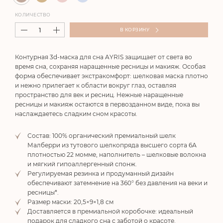
КОЛИЧЕСТВО
В КОРЗИНУ
Контурная 3d-маска для сна AYRIS защищает от света во
время сна, сохраняя наращенные ресницы и макияж. Особая
форма обеспечивает экстракомфорт: шелковая маска плотно
и нежно прилегает к области вокруг глаз, оставляя
пространство для век и ресниц. Нежные наращенные
ресницы и макияж остаются в первозданном виде, пока вы
наслаждаетесь сладким сном красоты.
Состав: 100% органический премиальный шелк
Малберри из тутового шелкопряда высшего сорта 6А
плотностью 22 момме, наполнитель – шелковые волокна
и мягкий гипоаллергенный спонж.
Регулируемая резинка и продуманный дизайн
обеспечивают затемнение на 360° без давления на веки и
ресницы*.
Размер маски: 20,5×9×1,8 см
Доставляется в премиальной коробочке: идеальный
подарок для сладкого сна с заботой о красоте.