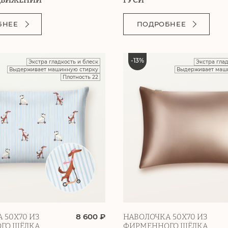
БНЕЕ
ПОДРОБНЕЕ
-
13
%
Экстра гладкость и блеск
Экстра гла
Выдерживает машинную стирку
Выдерживает маш
Плотность 22
8 600 ₽
 50Х70 ИЗ
НАВОЛОЧКА 50Х70 ИЗ
ГО ШЁЛКА
ФИРМЕННОГО ШЁЛКА