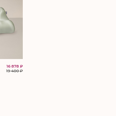
16 878 ₽
19 400
₽