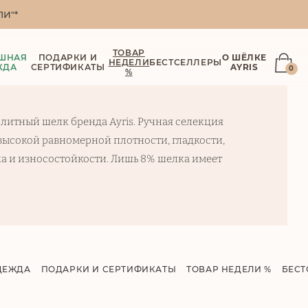
И"*
ТОВАР
ШНАЯ
ПОДАРКИ И
О ШЁЛКЕ
НЕДЕЛИ
БЕСТСЕЛЛЕРЫ
ЖДА
СЕРТИФИКАТЫ
AYRIS
0
%
литный шелк бренда Ayris. Ручная селекция
 высокой равномерной плотности, гладкости,
а и износостойкости. Лишь 8% шелка имеет
ДЕЖДА
ПОДАРКИ И СЕРТИФИКАТЫ
ТОВАР НЕДЕЛИ %
БЕСТ