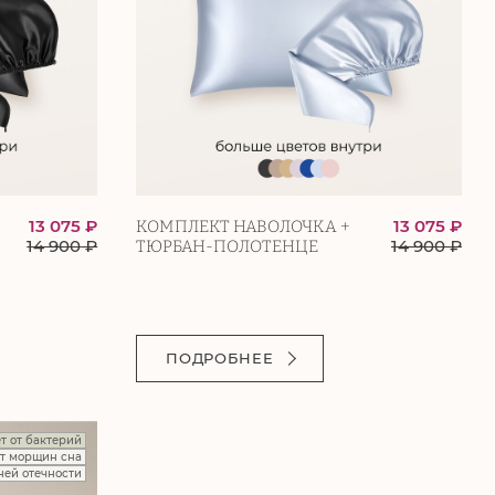
13 075 ₽
13 075 ₽
КОМПЛЕКТ НАВОЛОЧКА +
14 900
₽
14 900
₽
ТЮРБАН-ПОЛОТЕНЦЕ
ПОДРОБНЕЕ
т от бактерий
т морщин сна
ней отечности