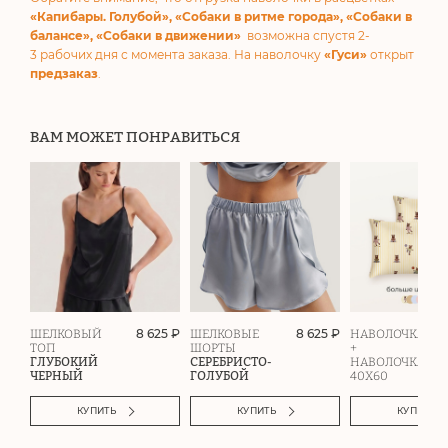
«Капибары. Голубой», «Собаки в ритме города», «Собаки в
балансе», «Собаки в движении»
возможна спустя 2-
3 рабочих дня с момента заказа. На наволочку
«Гуси»
открыт
предзаказ
.
ВАМ МОЖЕТ ПОНРАВИТЬСЯ
8 625 ₽
8 625 ₽
ШЕЛКОВЫЙ
ШЕЛКОВЫЕ
НАВОЛОЧКА
ТОП
ШОРТЫ
+
ГЛУБОКИЙ
СЕРЕБРИСТО-
НАВОЛОЧКА
ЧЕРНЫЙ
ГОЛУБОЙ
40Х60
КУПИТЬ
КУПИТЬ
КУПИТЬ