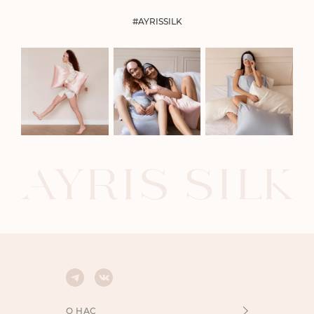
#AYRISSILK
О НАС