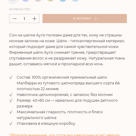
КОЛИЧЕСТВО
В КОРЗИНУ
Сон на шелке Ayris полезен даже для тех, кому не страшны
ночные заломы на коже. Шёлк - гипоаллергенный материал,
который подходит даже для самой чувствительной кожи.
Фирменный шёлк Ayris снижает трение, предотвращает
спутывание волос и не раздражает кожу. Натуральная ткань
дышит, оставаясь мягкой и прохладной всю ночь.
Состав: 100% органический премиальный шелк
Малберри из тутового шелкопряда высшего сорта 6А
плотностью 22 момме
Наволочка цельнокроеная, с запахом, без молнии
Размер: 40×60 см — идеально для подушек детского
размера
Максимальная гладкость, плотность и блеск
натурального шёлка
Упакована в изящную коробку
Обратите внимание, что отгрузка наволочки в расцветках