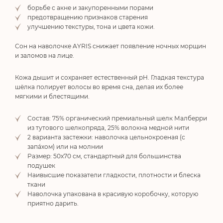
борьбе с акне и закупоренными порами
предотвращению признаков старения
улучшению текстуры, тона и цвета кожи.
Сон на наволочке AYRIS снижает появление ночных морщин
и заломов на лице.
Кожа дышит и сохраняет естественный pH. Гладкая текстура
шёлка полирует волосы во время сна, делая их более
мягкими и блестящими.
Состав: 75% органический премиальный шелк Малберри
из тутового шелкопряда, 25% волокна медной нити
2 варианта застежки: наволочка цельнокроеная (с
запа́хом) или на молнии
Размер: 50х70 см, стандартный для большинства
подушек
Наивысшие показатели гладкости, плотности и блеска
ткани
Наволочка упакована в красивую коробочку, которую
приятно дарить.