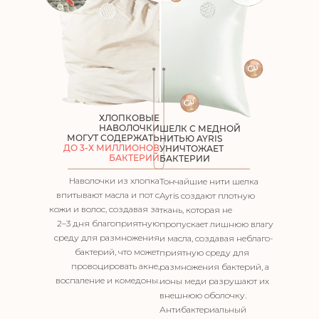
ХЛОПКОВЫЕ
НАВОЛОЧКИ
ШЕЛК С МЕДНОЙ
МОГУТ СОДЕРЖАТЬ
НИТЬЮ AYRIS
ДО 3-Х МИЛЛИОНОВ
УНИЧТОЖАЕТ
БАКТЕРИЙ
БАКТЕРИИ
Наволочки из хлопка
Тончайшие нити шелка
впитывают масла и пот
с
Ayris создают
плотную
кожи и волос, создавая за
ткань, которая не
2–3
дня благоприятную
пропускает
лишнюю влагу
среду для размножения
и масла, создавая неблаго-
бактерий, что может
приятную среду для
провоцировать акне,
размножения
бактерий, а
воспаление и комедоны.
ионы меди разрушают их
внешнюю оболочку.
Антибактериальный