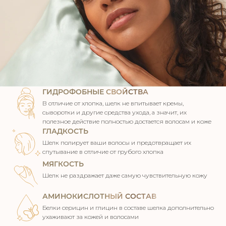
ГИДРОФОБНЫЕ СВОЙСТВА
В отличие от хлопка, шелк не впитывает кремы,
сыворотки
и другие средства ухода, а значит, их
полезное действие
полностью достается волосам и коже
ГЛАДКОСТЬ
Шелк полирует ваши волосы и предотвращает
их
спутывание в отличие от грубого хлопка
МЯГКОСТЬ
Шелк не раздражает даже самую чувствительную кожу
АМИНОКИСЛОТНЫЙ СОСТАВ
Белки серицин и глицин в составе шелка дополнительно
ухаживают за кожей и волосами