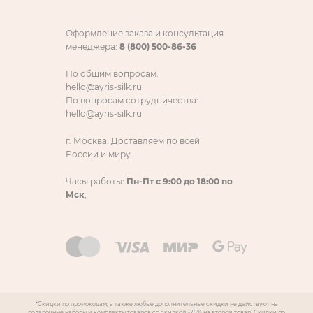
Оформление заказа и консультация
менеджера:
8 (800) 500-86-36
По общим вопросам:
hello@ayris-silk.ru
По вопросам сотрудничества:
hello@ayris-silk.ru
г. Москва. Доставляем по всей
России и миру.
Часы работы:
Пн-Пт с 9:00 до 18:00 по
Мск
,
*Скидки по промокодам, а также любые дополнительные скидки не действуют на
подарочные наборы и комплекты товаров со скидкой -25% на второй товар. Скидки по