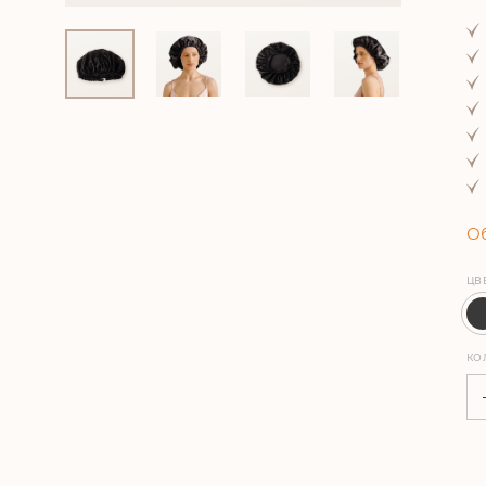
Об
ЦВ
КО