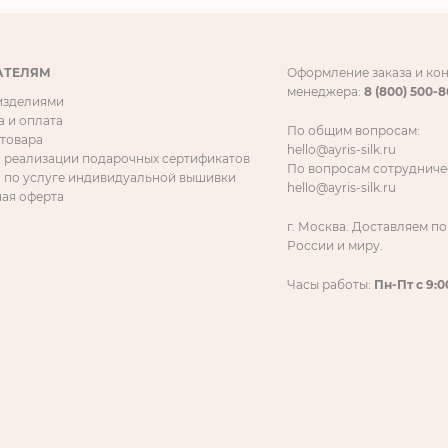
АТЕЛЯМ
Оформление заказа и ко
менеджера:
8 (800) 500-
 изделиями
а и оплата
По общим вопросам:
 товара
hello@ayris-silk.ru
 реализации подарочных сертификатов
По вопросам сотрудниче
 по услуге индивидуальной вышивки
hello@ayris-silk.ru
ая оферта
г. Москва. Доставляем по
России и миру.
Часы работы:
Пн-Пт с 9:0