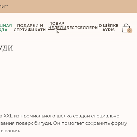
И"*
ТОВАР
ШНАЯ
ПОДАРКИ И
О ШЁЛКЕ
НЕДЕЛИ
БЕСТСЕЛЛЕРЫ
ЖДА
СЕРТИФИКАТЫ
AYRIS
0
%
ГУДИ
а XXL из премиального шёлка создан специально
ования поверх бигуди. Он помогает сохранить форму
тывания.