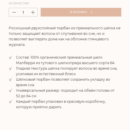
КОЛИЧЕСТВО
В КОРЗИНУ
Роскошный двухслойный тюрбан из премиа
льного шёлка не
только защищает волосы от спутывания во сне, но и
позволяет выглядеть дома как на обложке глянцевого
журнала.
Состав: 100% органический премиальный шелк
Малберри из тутового шелкопряда высшего сорта 6А
Гладкая текстура шёлка полирует волосы во время сна,
усиливая их естественный блеск
Шёлковый тюрбан позволяет сохранить укладку во
время сна
Универсальный размер: подходит на объём головы от
52 до 64 см
Каждый тюрбан упакован в красивую коробочку,
которую приятно дарить