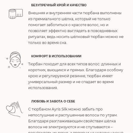
БЕЗУПРЕЧНЫЙ КРОЙ И КАЧЕСТВО
Внешняя и внутренняя части тюрбана выполнены
из премиального шёлка, который не только
помогает заботиться о красоте волос, но и
позволяет эффектно выглядеть в повседневных
ритуалах, ведь носить шёлковый тюрбан можно не
только во время сна.
КОМФОРТ В ИСПОЛЬЗОВАНИИ
Тюрбан походит для всех типов волос: длинных и
коротких, вьющихся и прямых. Благодаря особому
крою и регулируемой резинке, тюрбан имеет
универсальный размер и не спадает во время
использования.
ЛЮБОВЬ И ЗАБОТА О СЕБЕ
С тюрбаном Ayris Silk можно забыть про
непослушные и распушенные волосы по утрам.
Благодаря разглаживающим свойствам шёлка
волосы не электризуются и не спутываются –
расчёсывать их легко, а времени на укладку нужно