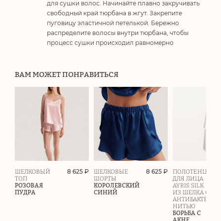
для сушки волос. Начинайте плавно закручивать
свободный край тюрбана в жгут. Закрепите
пуговицу эластичной петелькой. Бережно
распределите волосы внутри тюрбана, чтобы
процесс сушки происходил равномерно
ВАМ МОЖЕТ ПОНРАВИТЬСЯ
8 625 ₽
8 625 ₽
ШЕЛКОВЫЙ
ШЕЛКОВЫЕ
ПОЛОТЕНЦЕ
ТОП
ШОРТЫ
ДЛЯ ЛИЦА
РОЗОВАЯ
КОРОЛЕВСКИЙ
AYRIS SILK
ПУДРА
СИНИЙ
ИЗ ШЕЛКА С
АНТИБАКТЕРИ
НИТЬЮ
БОРЬБА С
АКНЕ