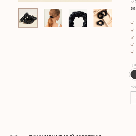
Об
за
ЦВ
КО