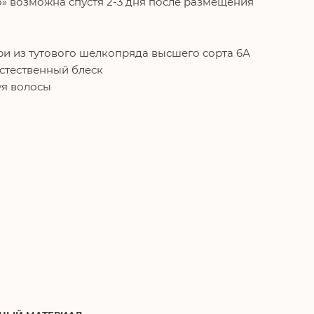
о» возможна спустя 2-3 дня после размещения
и из тутового шелкопряда высшего сорта 6А
естественный блеск
уя волосы