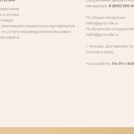
АТЕЛЯМ
Оформление заказа и ко
менеджера:
8 (800) 500-
 изделиями
а и оплата
По общим вопросам:
 товара
hello@ayris-silk.ru
 реализации подарочных сертификатов
По вопросам сотрудниче
 по услуге индивидуальной вышивки
hello@ayris-silk.ru
ая оферта
г. Москва. Доставляем по
России и миру.
Часы работы:
Пн-Пт с 9:0
 не действуют на подарочные наборы и комплекты товаров со скидкой