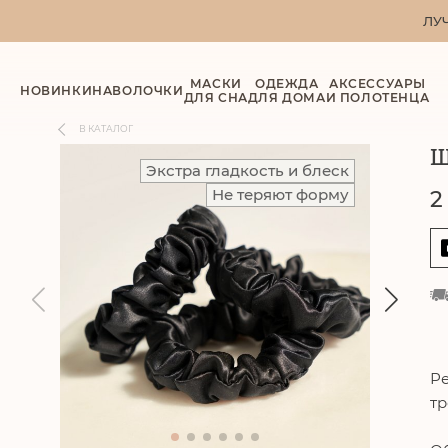
ЛУ
МАСКИ
ОДЕЖДА
АКСЕССУАРЫ
НОВИНКИ
НАВОЛОЧКИ
ДЛЯ СНА
ДЛЯ ДОМА
И ПОЛОТЕНЦА
В КАТАЛОГ
Ш
Экстра гладкость и блеск
Не теряют форму
2
Ре
тр