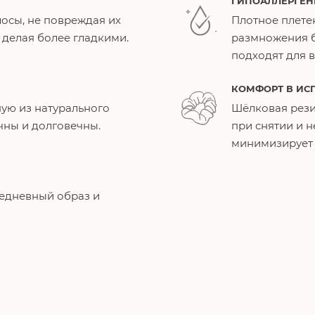
ГИПОАЛЛЕРГЕН
осы, не повреждая их
Плотное плете
, делая более гладкими.
размножения б
подходят для в
КОМФОРТ В ИС
чную из натурального
Шёлковая рези
чны и долговечны.
при снятии и н
минимизирует 
едневный образ и