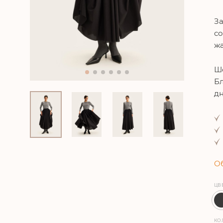
За
со
жа
Шё
Бл
дн
Об
ЦВ
КО