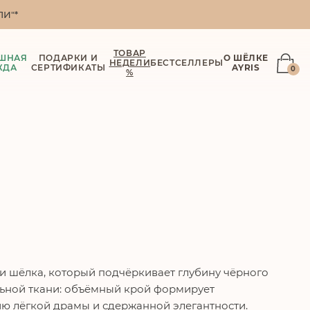
И"*
ТОВАР
ШНАЯ
ПОДАРКИ И
О ШЁЛКЕ
НЕДЕЛИ
БЕСТСЕЛЛЕРЫ
ЖДА
СЕРТИФИКАТЫ
AYRIS
0
%
и шёлка, который подчёркивает глубину чёрного
льной ткани: объёмный крой формирует
ю лёгкой драмы и сдержанной элегантности.