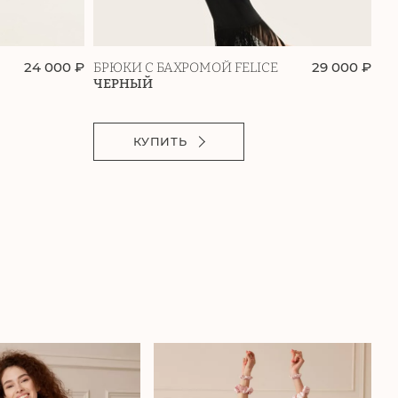
24 000 ₽
29 000 ₽
БРЮКИ С БАХРОМОЙ FELICE
БР
ЧЕРНЫЙ
Ш
КУПИТЬ