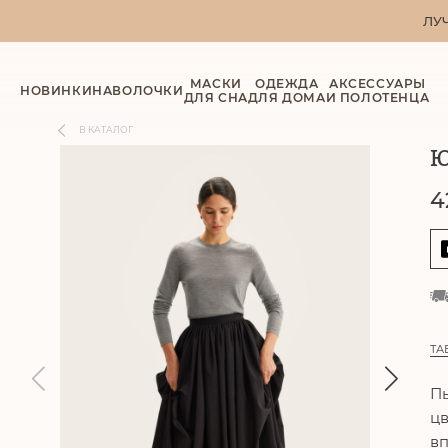
ЛУ
МАСКИ
ОДЕЖДА
АКСЕССУАРЫ
НОВИНКИ
НАВОЛОЧКИ
ДЛЯ СНА
ДЛЯ ДОМА
И ПОЛОТЕНЦА
В КАТАЛОГ
Ю
4
ТА
Пы
цв
вп