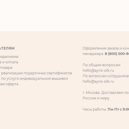
АТЕЛЯМ
Оформление заказа и ко
менеджера:
8 (800) 500-
 изделиями
а и оплата
По общим вопросам:
 товара
hello@ayris-silk.ru
 реализации подарочных сертификатов
По вопросам сотрудниче
 по услуге индивидуальной вышивки
hello@ayris-silk.ru
ая оферта
г. Москва. Доставляем по
России и миру.
Часы работы:
Пн-Пт с 9:0