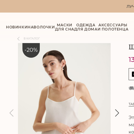
ЛУ
МАСКИ
ОДЕЖДА
АКСЕССУАРЫ
НОВИНКИ
НАВОЛОЧКИ
ДЛЯ СНА
ДЛЯ ДОМА
И ПОЛОТЕНЦА
В КАТАЛОГ
Ш
-
20
%
1
ТА
Эт
ма
ко