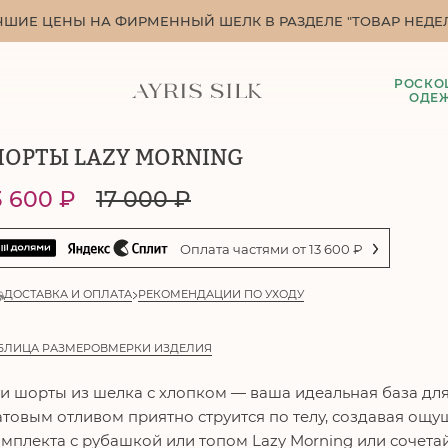
ЧШИЕ ЦЕНЫ НА ФИРМЕННЫЙ ШЕЛК В РАЗДЕЛЕ "ТОВАР НЕДЕЛ
РОСКО
ОДЕ
ОРТЫ LAZY MORNING
3 600
₽
17 000
₽
Оплата частями от
13 600
₽
ДОСТАВКА И ОПЛАТА
РЕКОМЕНДАЦИИ ПО УХОДУ
БЛИЦА РАЗМЕРОВ
МЕРКИ ИЗДЕЛИЯ
и шорты из шелка с хлопком — ваша идеальная база для
товым отливом приятно струится по телу, создавая ощущ
мплекта с рубашкой или топом Lazy Morning или сочета