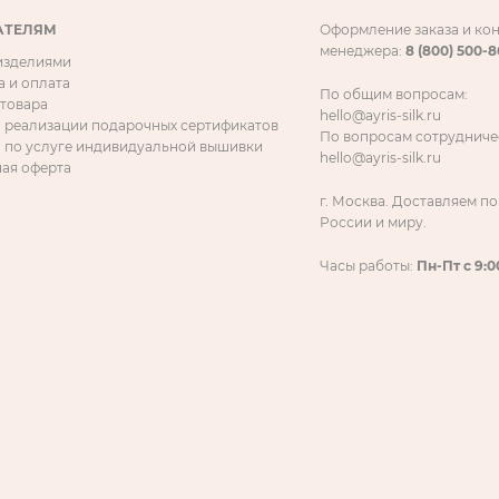
АТЕЛЯМ
Оформление заказа и ко
менеджера:
8 (800) 500-
 изделиями
а и оплата
По общим вопросам:
 товара
hello@ayris-silk.ru
 реализации подарочных сертификатов
По вопросам сотрудниче
 по услуге индивидуальной вышивки
hello@ayris-silk.ru
ая оферта
г. Москва. Доставляем по
России и миру.
Часы работы:
Пн-Пт с 9:0