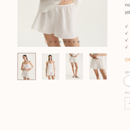
по
уд
Об
ЦВ
КО