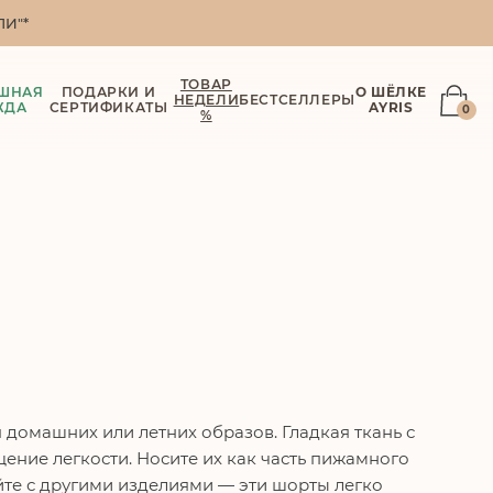
И"*
ТОВАР
ШНАЯ
ПОДАРКИ И
О ШЁЛКЕ
НЕДЕЛИ
БЕСТСЕЛЛЕРЫ
ЖДА
СЕРТИФИКАТЫ
AYRIS
0
%
 домашних или летних образов. Гладкая ткань с
ение легкости. Носите их как часть пижамного
йте с другими изделиями — эти шорты легко