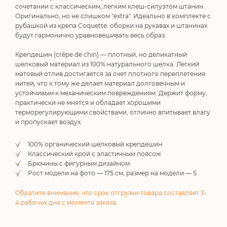
сочетании с классическим, легким клеш-силуэтом штанин.
Оригинально, но не слишком "extra". Идеально в комплекте с
рубашкой из крепа Coquette: оборки на рукавах и штанинах
будут гармонично уравновешивать весь образ.
Крепдешин (crêpe de chin) — плотный, но деликатный
шелковый материал из 100% натурального шелка. Легкий
матовый отлив достигается за счет плотного переплетения
нитей, что к тому же делает материал долговечным и
устойчивым к механическим повреждениям. Держит форму,
практически не мнятся и обладает хорошими
терморегулирующими свойствами, отлично впитывает влагу
и пропускает воздух.
100% органический шелковый крепдешин
Классический крой с эластичным поясом
Брючины с фигурным дизайном
Рост модели на фото — 175 см, размер на модели — S
Обратите внимание, что срок отгрузки товара составляет 3-
4 рабочих дня с момента заказа.