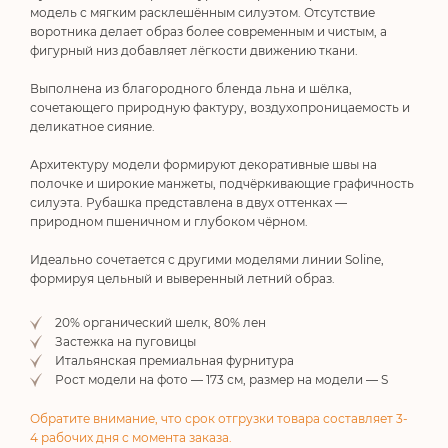
модель с мягким расклешённым силуэтом. Отсутствие
воротника делает образ более современным и чистым, а
фигурный низ добавляет лёгкости движению ткани.
Выполнена из благородного бленда льна и шёлка,
сочетающего природную фактуру, воздухопроницаемость и
деликатное сияние.
Архитектуру модели формируют декоративные швы на
полочке и широкие манжеты, подчёркивающие графичность
силуэта. Рубашка представлена в двух оттенках —
природном пшеничном и глубоком чёрном.
Идеально сочетается с другими моделями линии
Soline
,
формируя цельный и выверенный летний образ.
20% органический шелк, 80% лен
Застежка на пуговицы
Итальянская премиальная фурнитура
Рост модели на фото — 173 см, размер на модели — S
Обратите внимание, что срок отгрузки товара составляет 3-
4 рабочих дня с момента заказа.