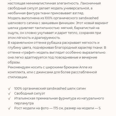
настоящая минималистичная элегантность. Лаконичный
свободный силуэт делает модель универсальной, а
необычная фактура ткани приковывает взгляд.
Модель выполнена из 100% органического sandwashed
шелкового сатина с замшевым финишем. Этот новый вариант
шелка удивляет тактильностью: мягкий, бархатистый на
ощупь, он словно укутывает и дарит тепло, сохраняя при
этом лёгкость и драпируемость.
В карамельном оттенке рубашка раскрывает мягкость и
глубину цвета, подчёркивая благородный характер ткани. В
оттенке «графит» модель выглядит особенно выразительно:
она легко адаптируется под повседневные и вечерние
образы.
Рекомендуем носить с широкими брюками Anne из
комплекта, или с джинсами для более расслабленной
стилизации.
100% органический sandwashed шелк сатин
Свободный силуэт
Итальянская премиальная фурнитура из натурального
перламутра
Рост модели на фото — 175 см, размер на модели — S