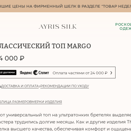
ЧШИЕ ЦЕНЫ НА ФИРМЕННЫЙ ШЕЛК В РАЗДЕЛЕ "ТОВАР НЕДЕЛ
РОСКО
ОДЕ
ЛАССИЧЕСКИЙ ТОП MARGO
4 000
₽
Оплата частями от
24 000
₽
ДОСТАВКА И ОПЛАТА
РЕКОМЕНДАЦИИ ПО УХОДУ
БЛИЦА РАЗМЕРОВ
МЕРКИ ИЗДЕЛИЯ
от универсальный топ на ультратонких бретелях выделя
стера трудились долгие месяцы. Как и другие изделия Th
лка высшего качества, обеспечивая комфорт и ощущен