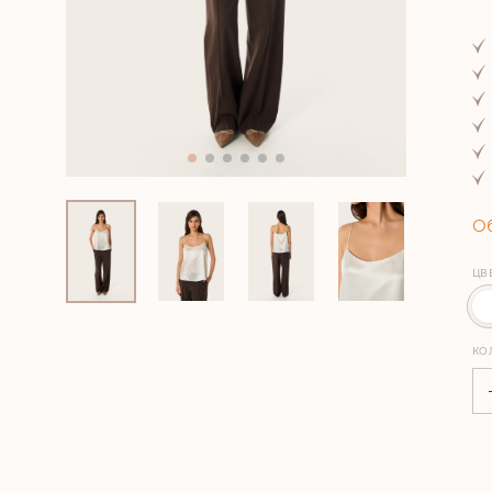
Об
ЦВ
КО