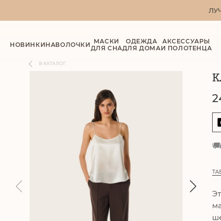
ЛУ
МАСКИ
ОДЕЖДА
АКСЕССУАРЫ
НОВИНКИ
НАВОЛОЧКИ
ДЛЯ СНА
ДЛЯ ДОМА
И ПОЛОТЕНЦА
В КАТАЛОГ
К
2
ТА
Эт
ма
ше