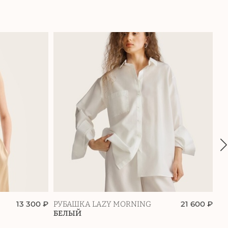
13 300 ₽
21 600 ₽
РУБАШКА LAZY MORNING
РУ
БЕЛЫЙ
К