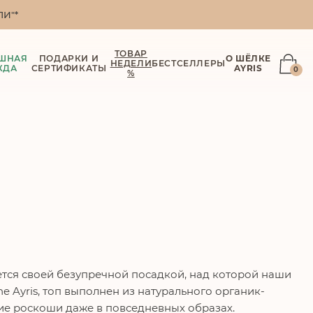
И"*
ТОВАР
ШНАЯ
ПОДАРКИ И
О ШЁЛКЕ
НЕДЕЛИ
БЕСТСЕЛЛЕРЫ
ЖДА
СЕРТИФИКАТЫ
AYRIS
0
%
ется своей безупречной посадкой, над которой наши
e Ayris, топ выполнен из натурального органик-
ие роскоши даже в повседневных образах.