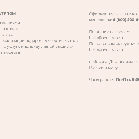
АТЕЛЯМ
Оформление заказа и ко
менеджера:
8 (800) 500-
 изделиями
а и оплата
По общим вопросам:
 товара
hello@ayris-silk.ru
 реализации подарочных сертификатов
По вопросам сотрудниче
 по услуге индивидуальной вышивки
hello@ayris-silk.ru
ая оферта
г. Москва. Доставляем по
России и миру.
Часы работы:
Пн-Пт с 9:0