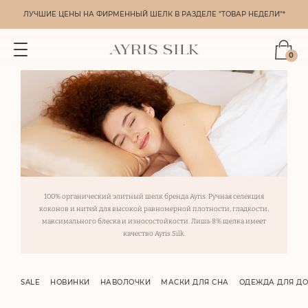
ЛУЧШИЕ ЦЕНЫ НА ФИРМЕННЫЙ ШЕЛК В РАЗДЕЛЕ "ТОВАР НЕДЕЛИ"*
0
100% органический элитный шелк бренда Ayris. Ручная селекция
коконов и нитей для высокой равномерной плотности, гладкости,
максимального блеска и износостойкости. Лишь 8% шелка имеет
качество Ayris Silk.
SALE
НОВИНКИ
НАВОЛОЧКИ
МАСКИ ДЛЯ СНА
ОДЕЖДА ДЛЯ Д