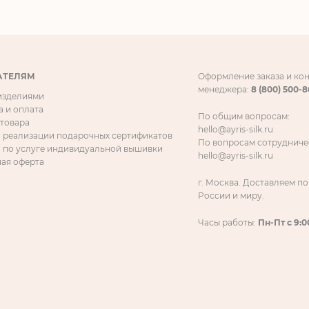
АТЕЛЯМ
Оформление заказа и ко
менеджера:
8 (800) 500-
 изделиями
а и оплата
По общим вопросам:
 товара
hello@ayris-silk.ru
 реализации подарочных сертификатов
По вопросам сотрудниче
 по услуге индивидуальной вышивки
hello@ayris-silk.ru
ая оферта
г. Москва. Доставляем по
России и миру.
Часы работы:
Пн-Пт с 9:0