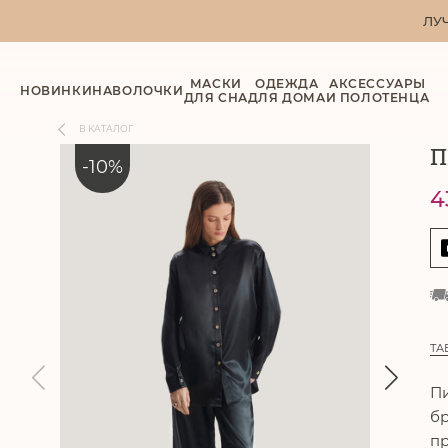
ЛУ
МАСКИ
ОДЕЖДА
АКСЕССУАРЫ
НОВИНКИ
НАВОЛОЧКИ
ДЛЯ СНА
ДЛЯ ДОМА
И ПОЛОТЕНЦА
В КАТАЛОГ
П
-
10
%
4
ТА
Пи
бр
пр