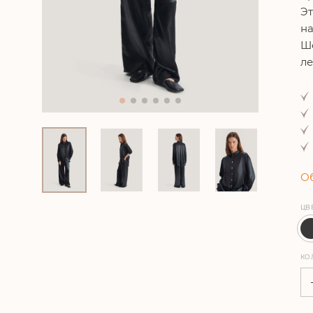
Эт
на
Ше
ле
Об
ЦВ
КО