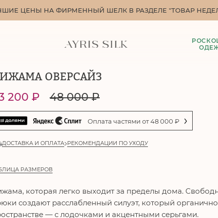
ЧШИЕ ЦЕНЫ НА ФИРМЕННЫЙ ШЕЛК В РАЗДЕЛЕ "ТОВАР НЕДЕЛ
РОСКО
ОДЕ
ИЖАМА ОВЕРСАЙЗ
3 200
₽
48 000
₽
Оплата частями от
48 000
₽
ДОСТАВКА И ОПЛАТА
РЕКОМЕНДАЦИИ ПО УХОДУ
БЛИЦА РАЗМЕРОВ
жама, которая легко выходит за пределы дома. Свобод
юки создают расслабленный силуэт, который органично 
остранстве — с лодочками и акцентными серьгами.