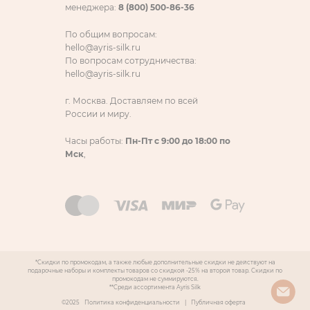
менеджера:
8 (800) 500-86-36
По общим вопросам:
hello@ayris-silk.ru
По вопросам сотрудничества:
hello@ayris-silk.ru
г. Москва. Доставляем по всей
России и миру.
Часы работы:
Пн-Пт с 9:00 до 18:00 по
Мск
,
*Скидки по промокодам, а также любые дополнительные скидки не действуют на
подарочные наборы и комплекты товаров со скидкой -25% на второй товар. Скидки по
промокодам не суммируются.
**Среди ассортимента Ayris Silk
©2025
Политика конфиденциальности
|
Публичная оферта