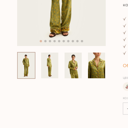
ко
Об
ЦВ
КО