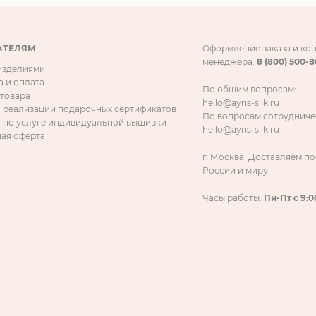
АТЕЛЯМ
Оформление заказа и ко
менеджера:
8 (800) 500-
 изделиями
а и оплата
По общим вопросам:
 товара
hello@ayris-silk.ru
 реализации подарочных сертификатов
По вопросам сотрудниче
 по услуге индивидуальной вышивки
hello@ayris-silk.ru
ая оферта
г. Москва. Доставляем по
России и миру.
Часы работы:
Пн-Пт с 9:0