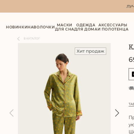
ЛУ
МАСКИ
ОДЕЖДА
АКСЕССУАРЫ
НОВИНКИ
НАВОЛОЧКИ
ДЛЯ СНА
ДЛЯ ДОМА
И ПОЛОТЕНЦА
В КАТАЛОГ
К
Хит продаж
6
ТА
Пр
ую
Ше