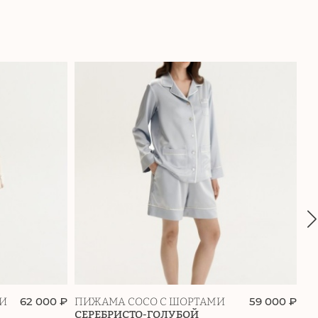
62 000 ₽
59 000 ₽
МИ
ПИЖАМА COCO С ШОРТАМИ
К
СЕРЕБРИСТО-ГОЛУБОЙ
К