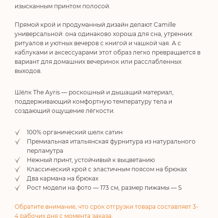
изысканным принтом полосой.
Прямой крой и продуманный дизайн делают
Camille
универсальной: она одинаково хороша для сна, утренних
ритуалов и уютных вечеров с книгой и чашкой чая. А с
каблуками и аксессуарами этот образ легко превращается в
вариант для домашних вечеринок или расслабленных
выходов.
Шёлк
The Ayris
— роскошный и дышащий материал,
поддерживающий комфортную температуру тела и
создающий ощущение лёгкости.
100% органический шелк сатин
Премиальная итальянская фурнитура из натурального
перламутра
Нежный принт, устойчивый к выцветанию
Классический крой с эластичным поясом на брюках
Два кармана на брюках
Рост модели на фото — 173 см, размер пижамы — S
Обратите внимание, что срок отгрузки товара составляет 3-
4 рабочих дня с момента заказа.